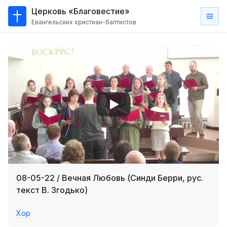
Церковь «Благовестие»
Евангельских христиан-баптистов
Главная
О
нас
Кто такие баптисты?
Мы на карте
Проповеди
Пасторское наставление
Проповеди
08-05-22 / Вечная Любовь (Синди Берри, рус.
Серии проповедей
текст В. Згодько)
Трансляции
Хор