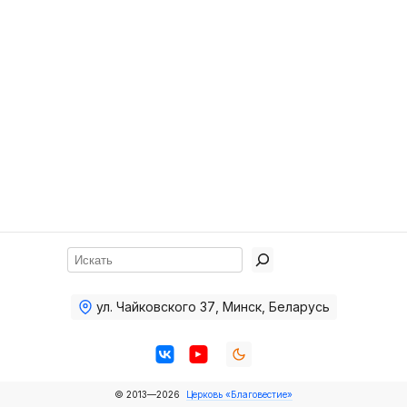
Хор
Прославление
Библия
Воскресная
школа
Фото Воскресной школы
Видео Воскресной школы
Фото
Поиск
Видео
ул. Чайковского 37
,
Минск, Беларусь
Архив
Пожертвования
© 2013—2026
Церковь «Благовестие»