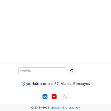
Хор
Прославление
Библия
Воскресная
школа
Фото Воскресной школы
Видео Воскресной школы
Фото
Поиск
Видео
ул. Чайковского 37
,
Минск, Беларусь
Архив
Пожертвования
© 2013—2026
Церковь «Благовестие»