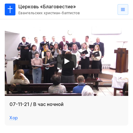
Церковь «Благовестие»
Евангельских христиан-баптистов
Главная
О
нас
Кто такие баптисты?
Мы на карте
Проповеди
Пасторское наставление
Проповеди
07-11-21 / В час ночной
Серии проповедей
Хор
Трансляции