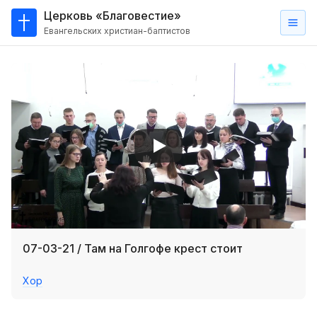
Церковь «Благовестие»
Евангельских христиан-баптистов
Главная
О
нас
Кто такие баптисты?
Мы на карте
Проповеди
Пасторское наставление
Проповеди
07-03-21 / Там на Голгофе крест стоит
Серии проповедей
Хор
Трансляции