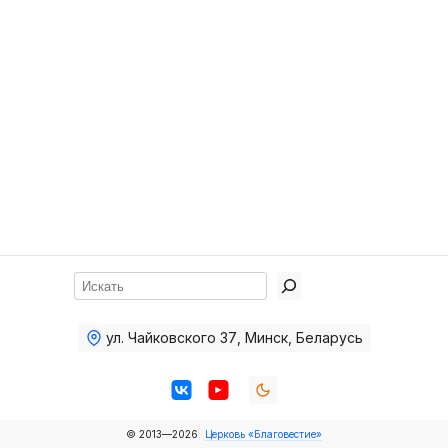
Хор
Прославление
Библия
Воскресная
школа
Фото Воскресной школы
Видео Воскресной школы
Фото
Поиск
Видео
ул. Чайковского 37
,
Минск, Беларусь
Архив
Пожертвования
© 2013—2026
Церковь «Благовестие»