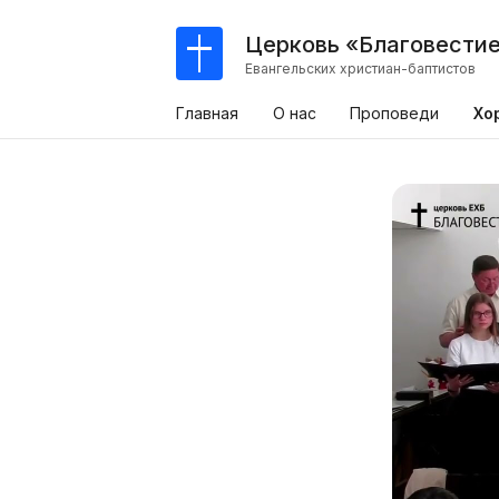
Церковь «Благовести
Евангельских христиан-баптистов
Главная
О нас
Проповеди
Хо