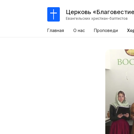
Церковь «Благовести
Евангельских христиан-баптистов
Главная
О нас
Проповеди
Хо