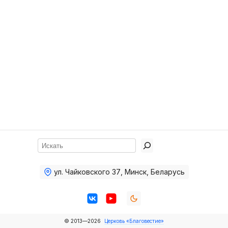
Хор
Прославление
Библия
Воскресная
школа
Фото Воскресной школы
Видео Воскресной школы
Фото
Поиск
Видео
ул. Чайковского 37
,
Минск, Беларусь
Архив
Пожертвования
© 2013—2026
Церковь «Благовестие»