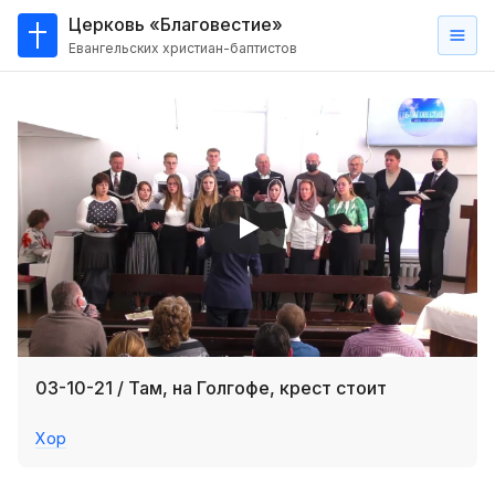
Церковь «Благовестие»
Евангельских христиан-баптистов
Главная
О
нас
Кто такие баптисты?
Мы на карте
Проповеди
Пасторское наставление
Проповеди
03-10-21 / Там, на Голгофе, крест стоит
Серии проповедей
Хор
Трансляции