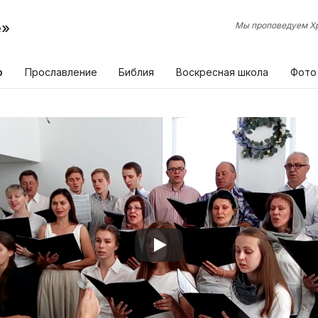
е»
Мы проповедуем Хр
р
Прославление
Библия
Воскресная школа
Фото