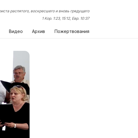
иста распятого, воскресшего и вновь грядущего
1 Кор. 1:23, 15:12, Евр. 10:37
Видео
Архив
Пожертвования