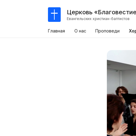
Церковь «Благовести
Евангельских христиан-баптистов
Главная
О нас
Проповеди
Хо