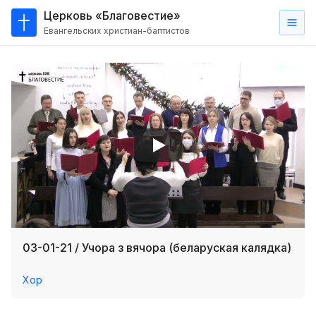
Церковь «Благовестие»
Евангельских христиан-баптистов
Главная
О
нас
Кто такие баптисты?
Мы на карте
Проповеди
Пасторское наставление
Проповеди
03-01-21 / Учора з вячора (беларуская калядка)
Серии проповедей
Хор
Трансляции