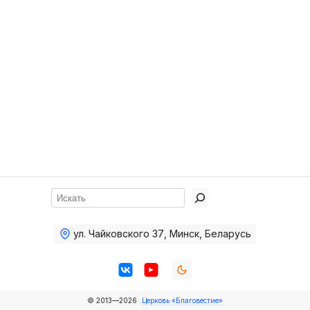
Хор
Прославление
Библия
Воскресная
школа
Фото Воскресной школы
Видео Воскресной школы
Фото
Поиск
Видео
ул. Чайковского 37
,
Минск, Беларусь
Архив
Пожертвования
© 2013—2026
Церковь «Благовестие»