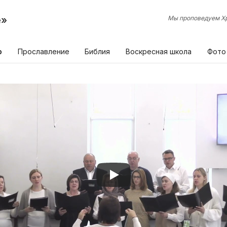
е»
Мы проповедуем Хр
р
Прославление
Библия
Воскресная школа
Фото