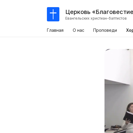
Церковь «Благовести
Евангельских христиан-баптистов
Главная
О нас
Проповеди
Хо