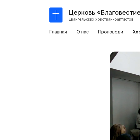
Церковь «Благовести
Евангельских христиан-баптистов
Главная
О нас
Проповеди
Хо