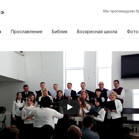
е»
Мы проповедуем Хр
р
Прославление
Библия
Воскресная школа
Фото