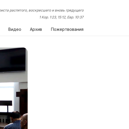
иста распятого, воскресшего и вновь грядущего
1 Кор. 1:23, 15:12, Евр. 10:37
Видео
Архив
Пожертвования