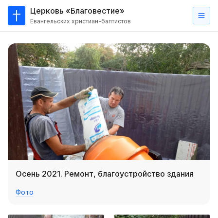
Церковь «Благовестие»
Евангельских христиан-баптистов
Главная
О
нас
Кто такие баптисты?
Мы на карте
Проповеди
Пасторское наставление
Проповеди
Осень 2021. Ремонт, благоустройство здания
Серии проповедей
Фото
Трансляции