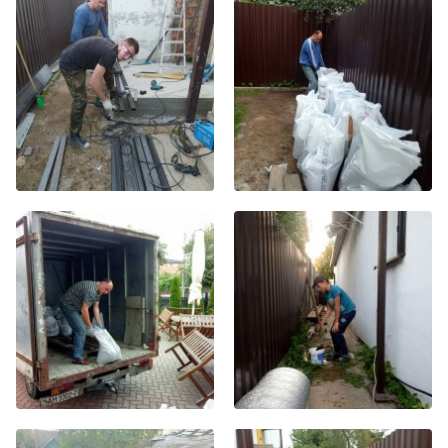
Хор
Прославление
Библия
Воскресная
школа
Фото Воскресной школы
Видео Воскресной школы
Фото
Видео
Архив
Пожертвования