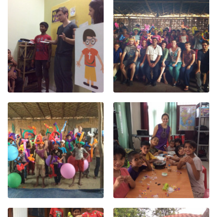
Хор
Прославление
Библия
Воскресная
школа
Фото Воскресной школы
Видео Воскресной школы
Фото
Видео
Архив
Пожертвования