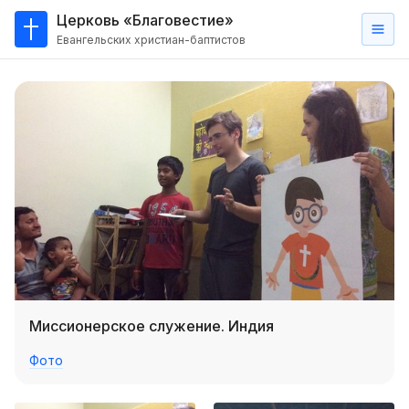
Церковь «Благовестие»
Евангельских христиан-баптистов
Главная
О
нас
Кто такие баптисты?
Мы на карте
Проповеди
Пасторское наставление
Проповеди
Миссионерское служение. Индия
Серии проповедей
Фото
Трансляции