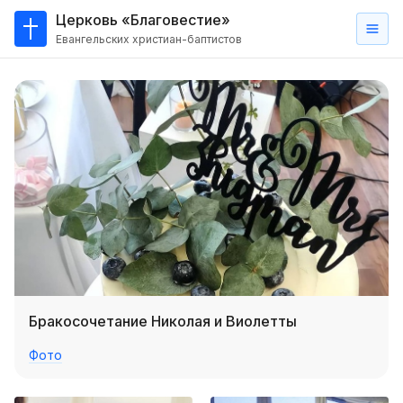
Церковь «Благовестие»
Евангельских христиан-баптистов
Главная
О
нас
Кто такие баптисты?
Мы на карте
Проповеди
Пасторское наставление
Проповеди
Бракосочетание Николая и Виолетты
Серии проповедей
Фото
Трансляции