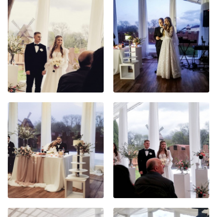
Хор
Прославление
Библия
Воскресная
школа
Фото Воскресной школы
Видео Воскресной школы
Фото
Видео
Архив
Пожертвования