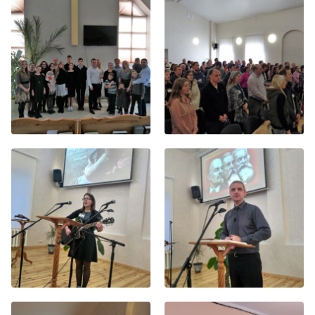
Хор
Прославление
Библия
Воскресная
школа
Фото Воскресной школы
Видео Воскресной школы
Фото
Видео
Архив
Пожертвования