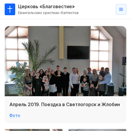
Церковь «Благовестие»
Евангельских христиан-баптистов
Главная
О
нас
Кто такие баптисты?
Мы на карте
Проповеди
Пасторское наставление
Проповеди
Апрель 2019. Поездка в Светлогорск и Жлобин
Серии проповедей
Фото
Трансляции