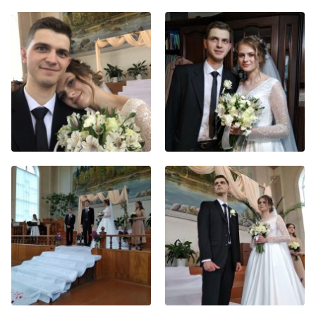
Хор
Прославление
Библия
Воскресная
школа
Фото Воскресной школы
Видео Воскресной школы
Фото
Видео
Архив
Пожертвования