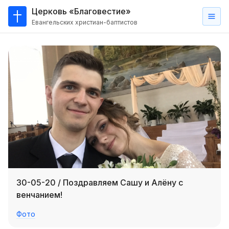
Церковь «Благовестие»
Евангельских христиан-баптистов
Главная
О
нас
Кто такие баптисты?
Мы на карте
Проповеди
Пасторское наставление
Проповеди
30-05-20 / Поздравляем Сашу и Алёну с
Серии проповедей
венчанием!
Трансляции
Фото