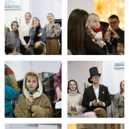
Хор
Прославление
Библия
Воскресная
школа
Фото Воскресной школы
Видео Воскресной школы
Фото
Видео
Архив
Пожертвования