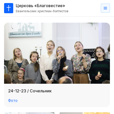
Церковь «Благовестие»
Евангельских христиан-баптистов
Главная
О
нас
Кто такие баптисты?
Мы на карте
Проповеди
Пасторское наставление
Проповеди
24-12-23 / Сочельник
Серии проповедей
Фото
Трансляции