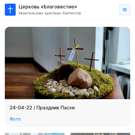
Церковь «Благовестие»
Евангельских христиан-баптистов
Главная
О
нас
Кто такие баптисты?
Мы на карте
Проповеди
Пасторское наставление
Проповеди
24-04-22 / Праздник Пасхи
Серии проповедей
Фото
Трансляции