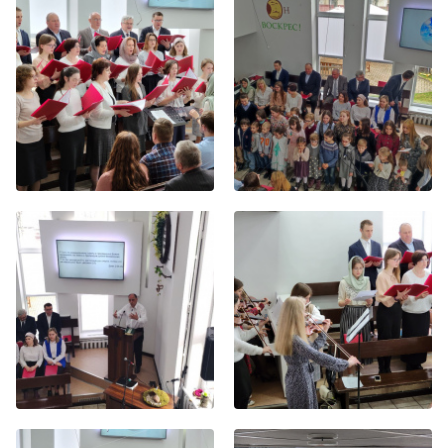
Хор
Прославление
Библия
Воскресная
школа
Фото Воскресной школы
Видео Воскресной школы
Фото
Видео
Архив
Пожертвования