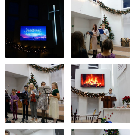
Хор
Прославление
Библия
Воскресная
школа
Фото Воскресной школы
Видео Воскресной школы
Фото
Видео
Архив
Пожертвования