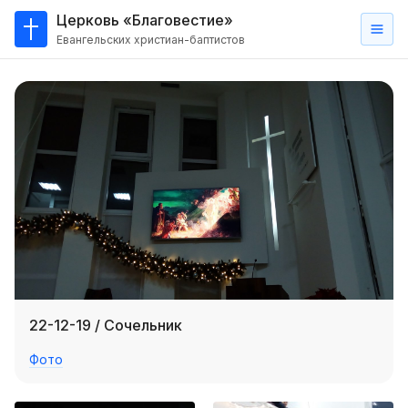
Церковь «Благовестие»
Евангельских христиан-баптистов
Главная
О
нас
Кто такие баптисты?
Мы на карте
Проповеди
Пасторское наставление
Проповеди
22-12-19 / Сочельник
Серии проповедей
Фото
Трансляции