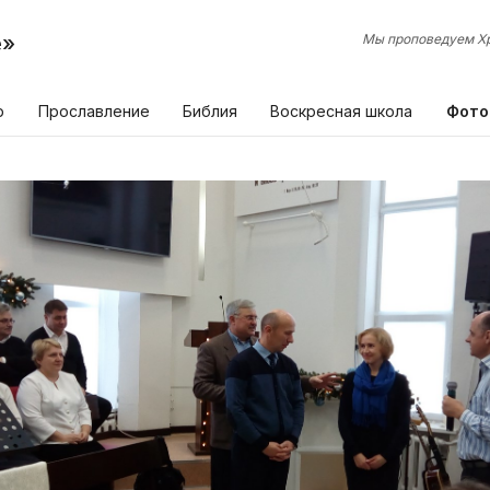
е»
Мы проповедуем Хр
р
Прославление
Библия
Воскресная школа
Фото