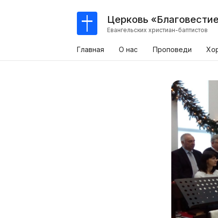
Церковь «Благовести
Евангельских христиан-баптистов
Главная
О нас
Проповеди
Хо