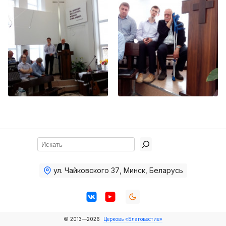
Хор
Прославление
Библия
Воскресная
школа
Фото Воскресной школы
Видео Воскресной школы
Фото
Поиск
Видео
ул. Чайковского 37
,
Минск, Беларусь
Архив
Пожертвования
© 2013—2026
Церковь «Благовестие»