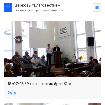
Церковь «Благовестие»
Евангельских христиан-баптистов
Главная
О
нас
Кто такие баптисты?
Мы на карте
Проповеди
Пасторское наставление
Проповеди
15-07-18 / У нас в гостях брат Юрг
Серии проповедей
Фото
Трансляции