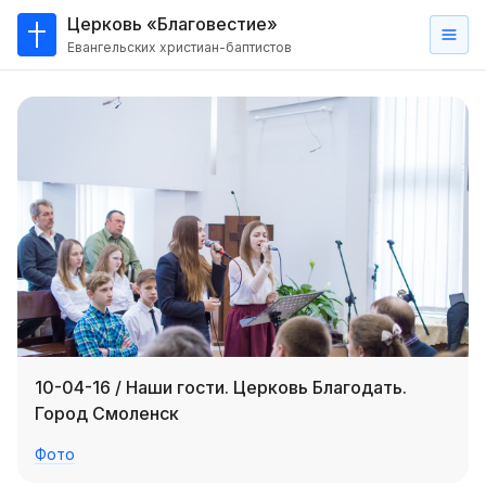
Церковь «Благовестие»
Евангельских христиан-баптистов
Главная
О
нас
Кто такие баптисты?
Мы на карте
Проповеди
Пасторское наставление
Проповеди
10-04-16 / Наши гости. Церковь Благодать.
Серии проповедей
Город Смоленск
Трансляции
Фото