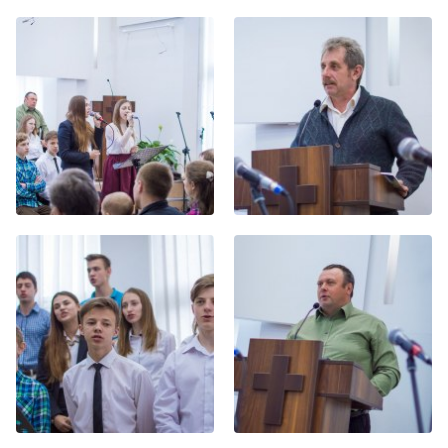
Хор
Прославление
Библия
Воскресная
школа
Фото Воскресной школы
Видео Воскресной школы
Фото
Видео
Архив
Пожертвования