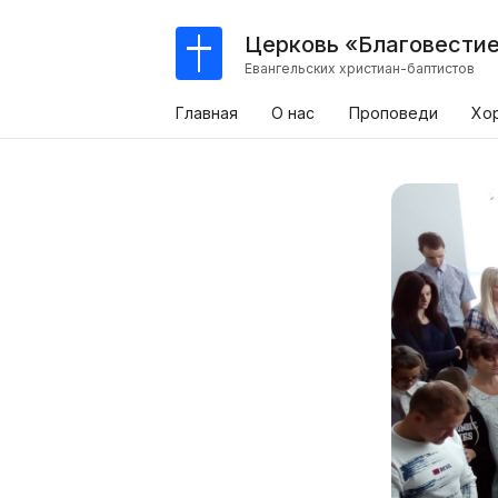
Церковь «Благовести
Евангельских христиан-баптистов
Главная
О нас
Проповеди
Хо