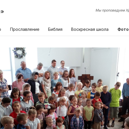
е»
Мы проповедуем Хр
р
Прославление
Библия
Воскресная школа
Фото