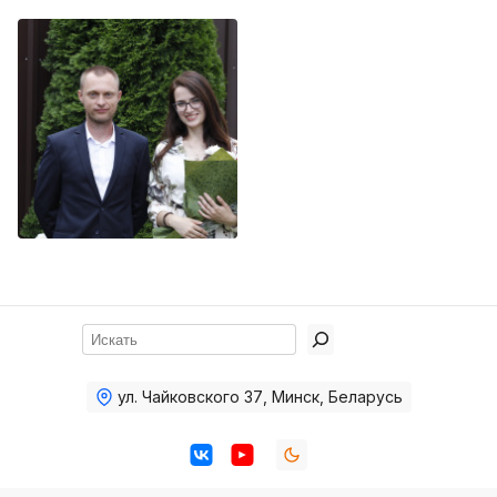
Хор
Прославление
Библия
Воскресная
школа
Фото Воскресной школы
Видео Воскресной школы
Фото
Поиск
Видео
Архив
ул. Чайковского 37
,
Минск, Беларусь
Пожертвования