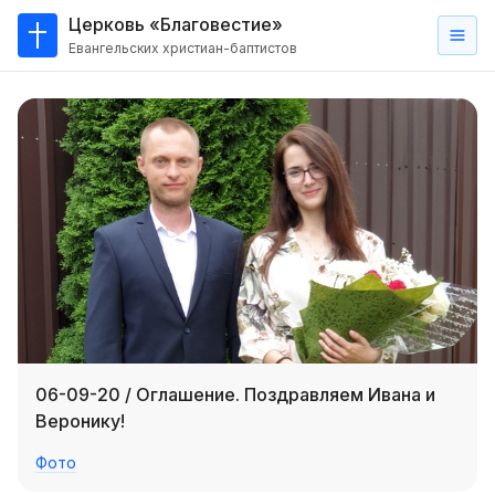
Церковь «Благовестие»
Евангельских христиан-баптистов
Главная
О
нас
Кто такие баптисты?
Мы на карте
Проповеди
Пасторское наставление
Проповеди
06-09-20 / Оглашение. Поздравляем Ивана и
Серии проповедей
Веронику!
Трансляции
Фото