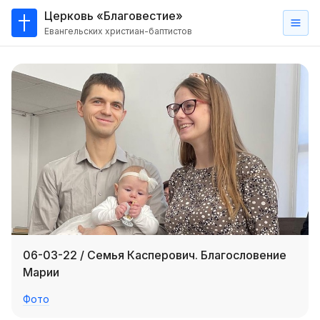
Церковь «Благовестие»
Евангельских христиан-баптистов
Главная
О
нас
Кто такие баптисты?
Мы на карте
Проповеди
Пасторское наставление
Проповеди
06-03-22 / Семья Касперович. Благословение
Серии проповедей
Марии
Трансляции
Фото