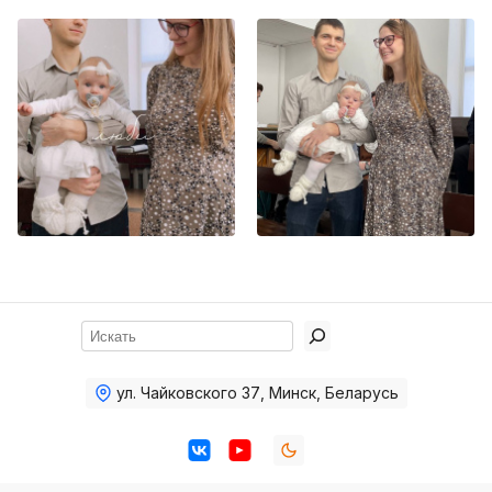
Хор
Прославление
Библия
Воскресная
школа
Фото Воскресной школы
Видео Воскресной школы
Фото
Поиск
Видео
Архив
ул. Чайковского 37
,
Минск, Беларусь
Пожертвования