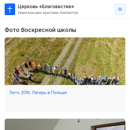
Церковь «Благовестие»
Евангельских христиан-баптистов
Главная
Фото Воскресной школы
О
нас
Кто такие баптисты?
Мы на карте
Проповеди
Пасторское наставление
Лето 2016. Лагерь в Польше
Проповеди
Серии проповедей
Трансляции