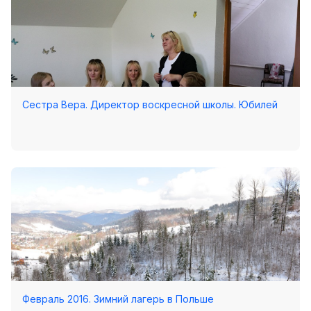
Хор
Прославление
Библия
Воскресная
школа
Сестра Вера. Директор воскресной школы. Юбилей
Фото Воскресной школы
Видео Воскресной школы
Фото
Видео
Архив
Пожертвования
Февраль 2016. Зимний лагерь в Польше