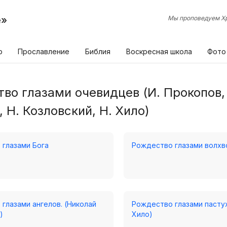
е»
Мы проповедуем Хр
р
Прославление
Библия
Воскресная школа
Фото
во глазами очевидцев (И. Прокопов,
 Н. Козловский, Н. Хило)
глазами Бога
Рождество глазами волхв
глазами ангелов. (Николай
Рождество глазами пастух
)
Хило)