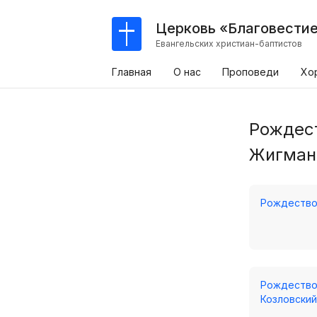
Церковь «Благовести
Евангельских христиан-баптистов
Главная
О нас
Проповеди
Хо
Рождест
Жигман,
Рождество 
Рождество 
Козловский