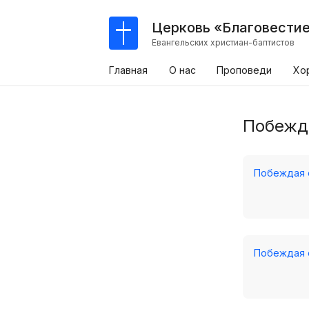
Церковь «Благовести
Евангельских христиан-баптистов
Главная
О нас
Проповеди
Хо
Побежда
Побеждая о
Побеждая о