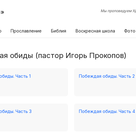
е»
Мы проповедуем Хр
р
Прославление
Библия
Воскресная школа
Фото
я обиды (пастор Игорь Прокопов)
биды. Часть 1
Побеждая обиды. Часть 2
биды. Часть 3
Побеждая обиды. Часть 4