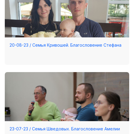
Хор
Прославление
Библия
Воскресная
школа
20-08-23 / Семья Кривошей. Благословение Стефана
Фото Воскресной школы
Видео Воскресной школы
Фото
Видео
Архив
Пожертвования
23-07-23 / Семья Шведовых. Благословение Амелии