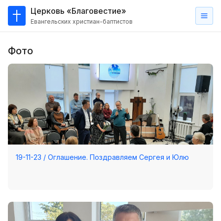
Церковь «Благовестие»
Евангельских христиан-баптистов
Главная
Фото
О
нас
Кто такие баптисты?
Мы на карте
Проповеди
Пасторское наставление
19-11-23 / Оглашение. Поздравляем Сергея и Юлю
Проповеди
Серии проповедей
Трансляции