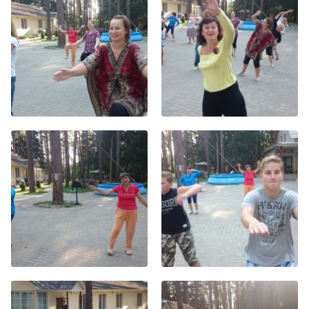
Хор
Прославление
Библия
Воскресная
школа
Фото Воскресной школы
Видео Воскресной школы
Фото
Видео
Архив
Пожертвования