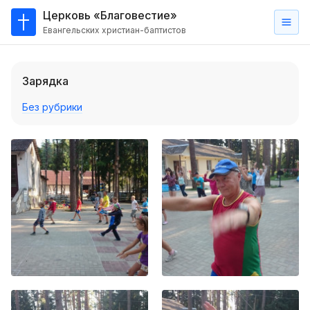
Церковь «Благовестие»
Евангельских христиан-баптистов
Главная
Зарядка
О
нас
Без рубрики
Кто такие баптисты?
Мы на карте
Проповеди
Пасторское наставление
Проповеди
Серии проповедей
Трансляции