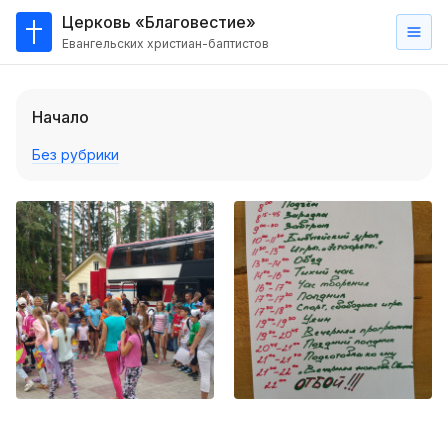
Церковь «Благовестие»
Евангельских христиан-баптистов
Главная
Начало
О
нас
Без рубрики
Кто такие баптисты?
Мы на карте
Проповеди
Пасторское наставление
Проповеди
Серии проповедей
Трансляции