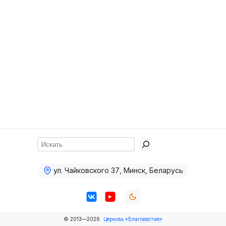
Хор
Прославление
Библия
Воскресная
школа
Фото Воскресной школы
Видео Воскресной школы
Фото
Поиск
Видео
ул. Чайковского 37
,
Минск, Беларусь
Архив
Пожертвования
© 2013—2026
Церковь «Благовестие»