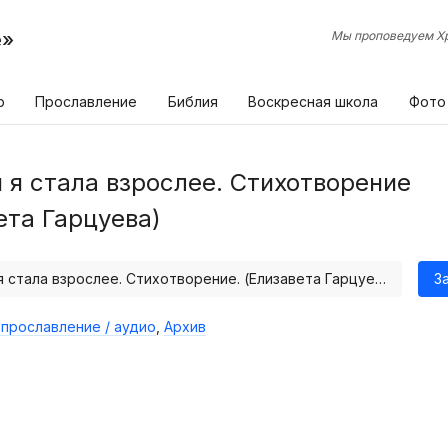
е»
Мы проповедуем Хр
р
Прославление
Библия
Воскресная школа
Фото
 я стала взрослее. Стихотворение
ета Гарцуева)
Сегодня я стала взрослее. Стихотворение. (Елизавета Гарцуева)
З
прославление / аудио
,
Архив