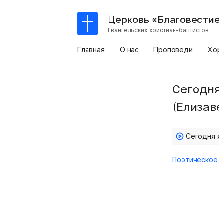
Церковь «Благовести
Евангельских христиан-баптистов
Главная
О нас
Проповеди
Хо
Сегодня
(Елизав
Поэтическое 