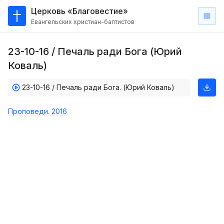
Церковь «Благовестие»
Евангельских христиан-баптистов
Главная
23-10-16 / Печаль ради Бога (Юрий
О
Коваль)
нас
23-10-16 / Печаль ради Бога. (Юрий Коваль)
Кто такие баптисты?
Мы на карте
Проповеди. 2016
Проповеди
Пасторское наставление
Проповеди
Серии проповедей
Трансляции