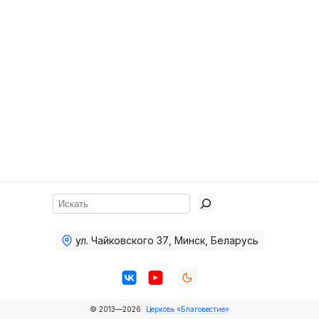
Хор
Прославление
Библия
Воскресная
школа
Фото Воскресной школы
Видео Воскресной школы
Фото
Поиск
Видео
ул. Чайковского 37
,
Минск, Беларусь
Архив
Пожертвования
© 2013—2026
Церковь «Благовестие»