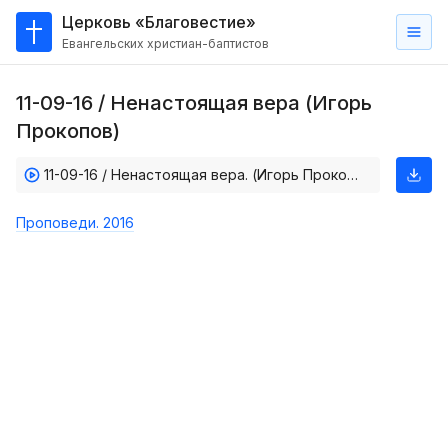
Церковь «Благовестие»
Евангельских христиан-баптистов
Главная
11-09-16 / Ненастоящая вера (Игорь
О
Прокопов)
нас
11-09-16 / Ненастоящая вера. (Игорь Прокопов)
Кто такие баптисты?
Мы на карте
Проповеди. 2016
Проповеди
Пасторское наставление
Проповеди
Серии проповедей
Трансляции