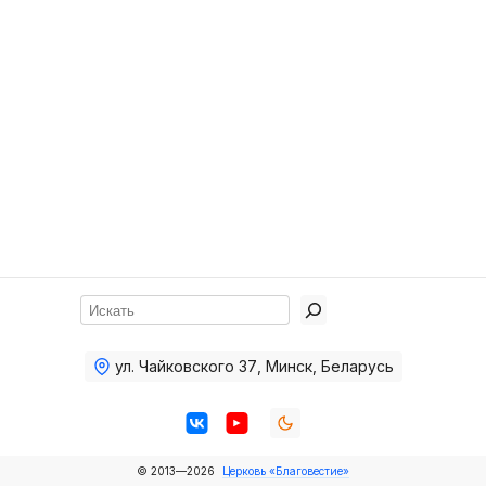
Хор
Прославление
Библия
Воскресная
школа
Фото Воскресной школы
Видео Воскресной школы
Фото
Поиск
Видео
ул. Чайковского 37
,
Минск, Беларусь
Архив
Пожертвования
© 2013—2026
Церковь «Благовестие»