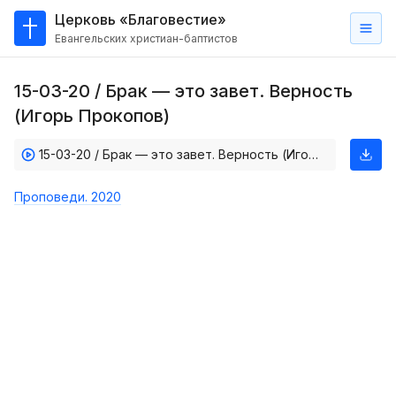
Церковь «Благовестие»
Евангельских христиан-баптистов
Главная
15-03-20 / Брак — это завет. Верность
О
(Игорь Прокопов)
нас
15-03-20 / Брак — это завет. Верность (Игорь Прокопов)
Кто такие баптисты?
Мы на карте
Проповеди. 2020
Проповеди
Пасторское наставление
Проповеди
Серии проповедей
Трансляции