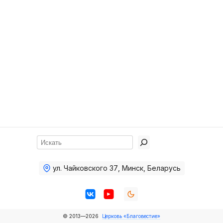
Хор
Прославление
Библия
Воскресная
школа
Фото Воскресной школы
Видео Воскресной школы
Фото
Поиск
Видео
ул. Чайковского 37
,
Минск, Беларусь
Архив
Пожертвования
© 2013—2026
Церковь «Благовестие»