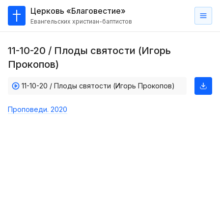
Церковь «Благовестие»
Евангельских христиан-баптистов
Главная
11-10-20 / Плоды святости (Игорь
О
Прокопов)
нас
11-10-20 / Плоды святости (Игорь Прокопов)
Кто такие баптисты?
Мы на карте
Проповеди. 2020
Проповеди
Пасторское наставление
Проповеди
Серии проповедей
Трансляции