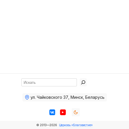
Хор
Прославление
Библия
Воскресная
школа
Фото Воскресной школы
Видео Воскресной школы
Фото
Поиск
Видео
ул. Чайковского 37
,
Минск, Беларусь
Архив
Пожертвования
© 2013—2026
Церковь «Благовестие»