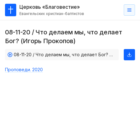
Церковь «Благовестие»
Евангельских христиан-баптистов
Главная
08-11-20 / Что делаем мы, что делает
О
Бог? (Игорь Прокопов)
нас
08-11-20 / Что делаем мы, что делает Бог? (Игорь Прокопов)
Кто такие баптисты?
Мы на карте
Проповеди. 2020
Проповеди
Пасторское наставление
Проповеди
Серии проповедей
Трансляции