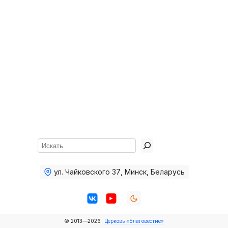
Хор
Прославление
Библия
Воскресная
школа
Фото Воскресной школы
Видео Воскресной школы
Фото
Поиск
Видео
ул. Чайковского 37
,
Минск, Беларусь
Архив
Пожертвования
© 2013—2026
Церковь «Благовестие»