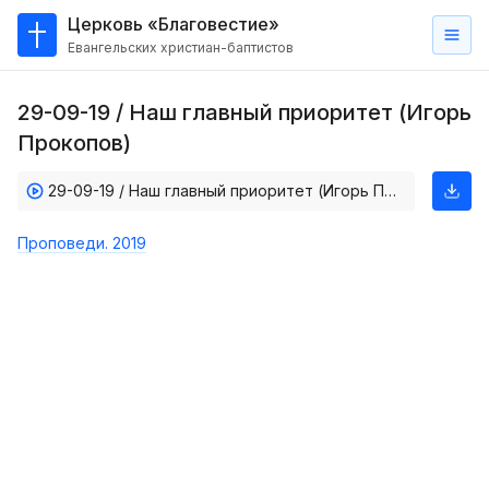
Церковь «Благовестие»
Евангельских христиан-баптистов
Главная
29-09-19 / Наш главный приоритет (Игорь
О
Прокопов)
нас
29-09-19 / Наш главный приоритет (Игорь Прокопов)
Кто такие баптисты?
Мы на карте
Проповеди. 2019
Проповеди
Пасторское наставление
Проповеди
Серии проповедей
Трансляции