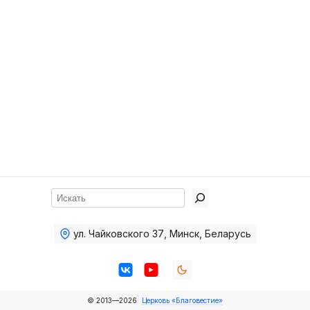
Хор
Прославление
Библия
Воскресная
школа
Фото Воскресной школы
Видео Воскресной школы
Фото
Поиск
Видео
ул. Чайковского 37
,
Минск, Беларусь
Архив
Пожертвования
© 2013—2026
Церковь «Благовестие»