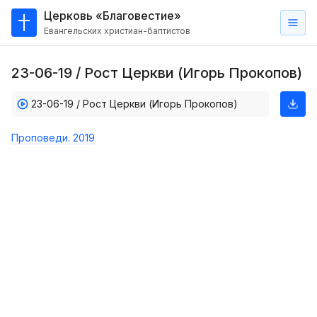
Церковь «Благовестие»
Евангельских христиан-баптистов
Главная
23-06-19 / Рост Церкви (Игорь Прокопов)
О
нас
23-06-19 / Рост Церкви (Игорь Прокопов)
Кто такие баптисты?
Проповеди. 2019
Мы на карте
Проповеди
Пасторское наставление
Проповеди
Серии проповедей
Трансляции