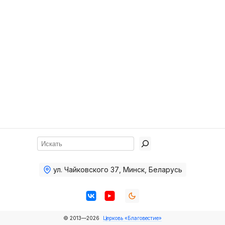
Хор
Прославление
Библия
Воскресная
школа
Фото Воскресной школы
Видео Воскресной школы
Фото
Поиск
Видео
ул. Чайковского 37
,
Минск, Беларусь
Архив
Пожертвования
© 2013—2026
Церковь «Благовестие»