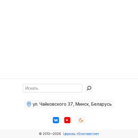
Хор
Прославление
Библия
Воскресная
школа
Фото Воскресной школы
Видео Воскресной школы
Фото
Поиск
Видео
ул. Чайковского 37
,
Минск, Беларусь
Архив
Пожертвования
© 2013—2026
Церковь «Благовестие»