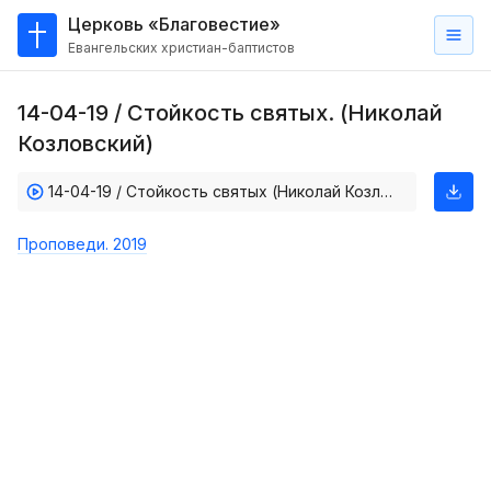
Церковь «Благовестие»
Евангельских христиан-баптистов
Главная
14-04-19 / Стойкость святых. (Николай
О
Козловский)
нас
14-04-19 / Стойкость святых (Николай Козловский)
Кто такие баптисты?
Мы на карте
Проповеди. 2019
Проповеди
Пасторское наставление
Проповеди
Серии проповедей
Трансляции