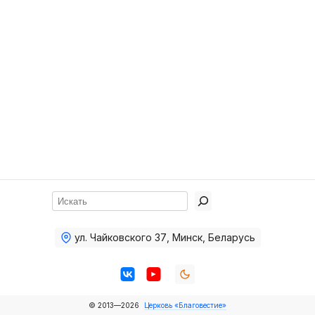
Хор
Прославление
Библия
Воскресная
школа
Фото Воскресной школы
Видео Воскресной школы
Фото
Поиск
Видео
ул. Чайковского 37
,
Минск, Беларусь
Архив
Пожертвования
© 2013—2026
Церковь «Благовестие»