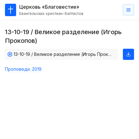
Церковь «Благовестие»
Евангельских христиан-баптистов
Главная
13-10-19 / Великое разделение (Игорь
О
Прокопов)
нас
13-10-19 / Великое разделение (Игорь Прокопов)
Кто такие баптисты?
Мы на карте
Проповеди. 2019
Проповеди
Пасторское наставление
Проповеди
Серии проповедей
Трансляции