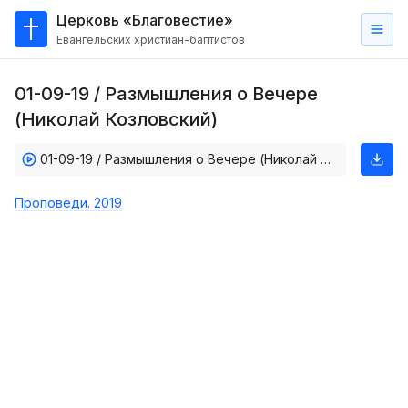
Церковь «Благовестие»
Евангельских христиан-баптистов
Главная
01-09-19 / Размышления о Вечере
О
(Николай Козловский)
нас
01-09-19 / Размышления о Вечере (Николай Козловский)
Кто такие баптисты?
Мы на карте
Проповеди. 2019
Проповеди
Пасторское наставление
Проповеди
Серии проповедей
Трансляции