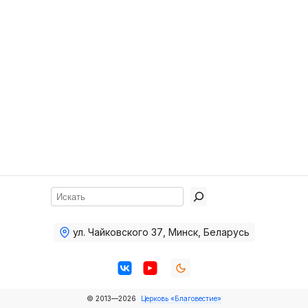
Хор
Прославление
Библия
Воскресная
школа
Фото Воскресной школы
Видео Воскресной школы
Фото
Поиск
Видео
ул. Чайковского 37
,
Минск, Беларусь
Архив
Пожертвования
© 2013—2026
Церковь «Благовестие»