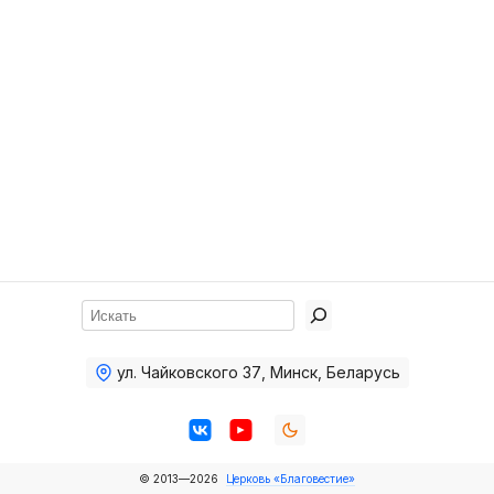
Хор
Прославление
Библия
Воскресная
школа
Фото Воскресной школы
Видео Воскресной школы
Фото
Поиск
Видео
ул. Чайковского 37
,
Минск, Беларусь
Архив
Пожертвования
© 2013—2026
Церковь «Благовестие»