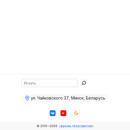
Хор
Прославление
Библия
Воскресная
школа
Фото Воскресной школы
Видео Воскресной школы
Фото
Поиск
Видео
ул. Чайковского 37
,
Минск, Беларусь
Архив
Пожертвования
© 2013—2026
Церковь «Благовестие»