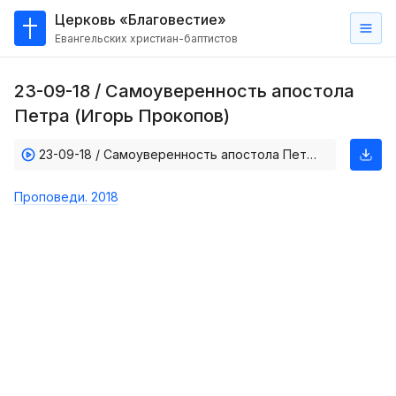
Церковь «Благовестие»
Евангельских христиан-баптистов
Главная
23-09-18 / Самоуверенность апостола
О
Петра (Игорь Прокопов)
нас
23-09-18 / Самоуверенность апостола Петра (Игорь Прокопов)
Кто такие баптисты?
Мы на карте
Проповеди. 2018
Проповеди
Пасторское наставление
Проповеди
Серии проповедей
Трансляции