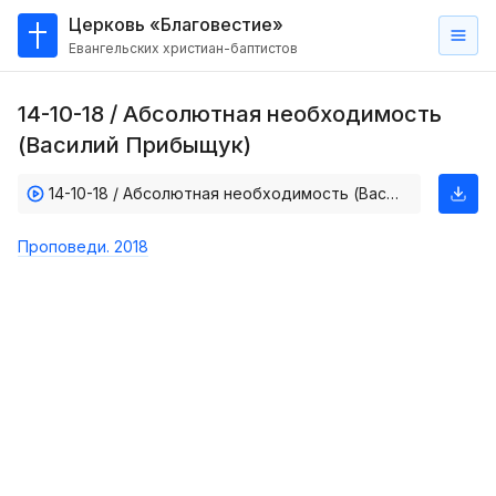
Церковь «Благовестие»
Евангельских христиан-баптистов
Главная
14-10-18 / Абсолютная необходимость
О
(Василий Прибыщук)
нас
14-10-18 / Абсолютная необходимость (Василий Прибыщук)
Кто такие баптисты?
Мы на карте
Проповеди. 2018
Проповеди
Пасторское наставление
Проповеди
Серии проповедей
Трансляции