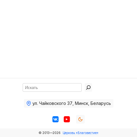
Хор
Прославление
Библия
Воскресная
школа
Фото Воскресной школы
Видео Воскресной школы
Фото
Поиск
Видео
ул. Чайковского 37
,
Минск, Беларусь
Архив
Пожертвования
© 2013—2026
Церковь «Благовестие»