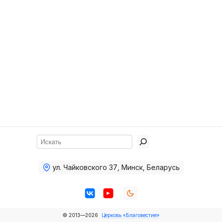
Хор
Прославление
Библия
Воскресная
школа
Фото Воскресной школы
Видео Воскресной школы
Фото
Поиск
Видео
ул. Чайковского 37
,
Минск, Беларусь
Архив
Пожертвования
© 2013—2026
Церковь «Благовестие»