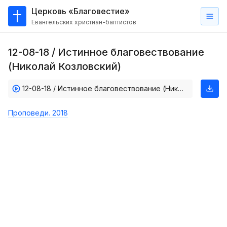
Церковь «Благовестие»
Евангельских христиан-баптистов
Главная
12-08-18 / Истинное благовествование
О
(Николай Козловский)
нас
12-08-18 / Истинное благовествование (Николай Козловский)
Кто такие баптисты?
Мы на карте
Проповеди. 2018
Проповеди
Пасторское наставление
Проповеди
Серии проповедей
Трансляции