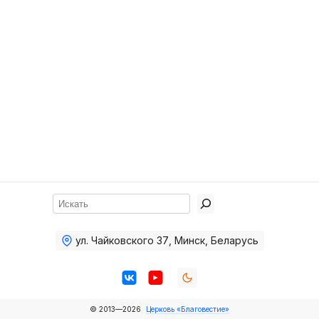
Хор
Прославление
Библия
Воскресная
школа
Фото Воскресной школы
Видео Воскресной школы
Фото
Поиск
Видео
ул. Чайковского 37
,
Минск, Беларусь
Архив
Пожертвования
© 2013—2026
Церковь «Благовестие»