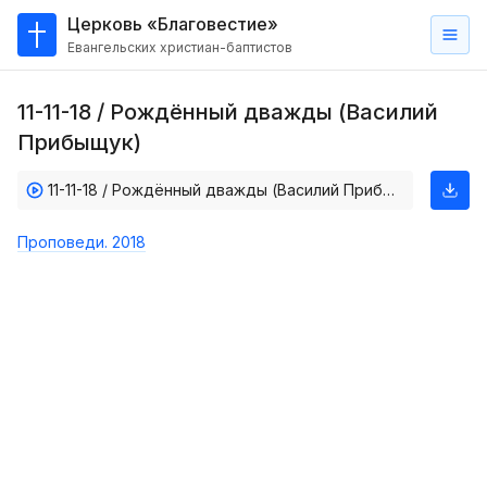
Церковь «Благовестие»
Евангельских христиан-баптистов
Главная
11-11-18 / Рождённый дважды (Василий
О
Прибыщук)
нас
11-11-18 / Рождённый дважды (Василий Прибыщук)
Кто такие баптисты?
Мы на карте
Проповеди. 2018
Проповеди
Пасторское наставление
Проповеди
Серии проповедей
Трансляции