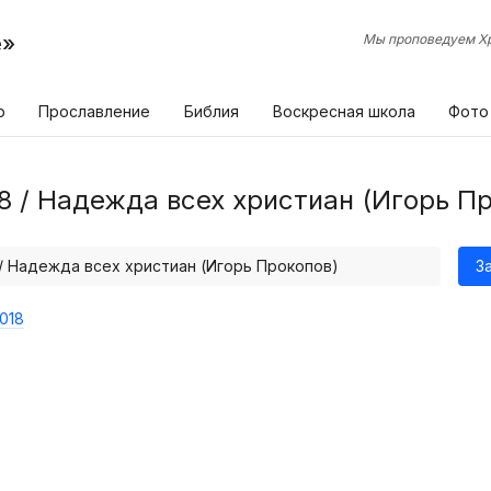
е»
Мы проповедуем Хр
р
Прославление
Библия
Воскресная школа
Фото
8 / Надежда всех христиан (Игорь П
 / Надежда всех христиан (Игорь Прокопов)
З
018