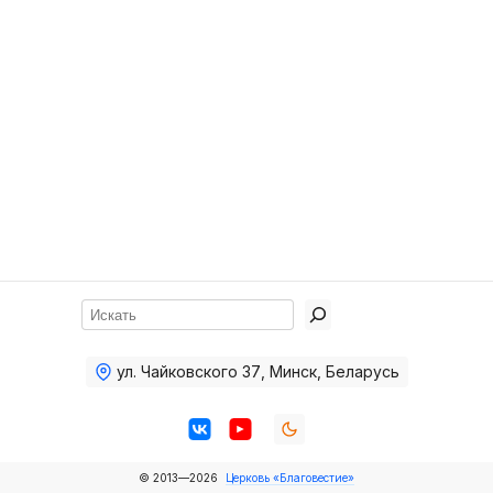
Хор
Прославление
Библия
Воскресная
школа
Фото Воскресной школы
Видео Воскресной школы
Фото
Поиск
Видео
ул. Чайковского 37
,
Минск, Беларусь
Архив
Пожертвования
© 2013—2026
Церковь «Благовестие»