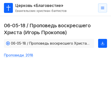
Церковь «Благовестие»
Евангельских христиан-баптистов
Главная
06-05-18 / Проповедь воскресшего
О
Христа (Игорь Прокопов)
нас
06-05-18 / Проповедь воскресшего Христа (Игорь Прокопов)
Кто такие баптисты?
Мы на карте
Проповеди. 2018
Проповеди
Пасторское наставление
Проповеди
Серии проповедей
Трансляции