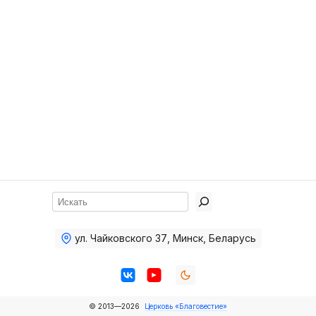
Хор
Прославление
Библия
Воскресная
школа
Фото Воскресной школы
Видео Воскресной школы
Фото
Поиск
Видео
ул. Чайковского 37
,
Минск, Беларусь
Архив
Пожертвования
© 2013—2026
Церковь «Благовестие»