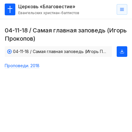
Церковь «Благовестие»
Евангельских христиан-баптистов
Главная
04-11-18 / Самая главная заповедь (Игорь
О
Прокопов)
нас
04-11-18 / Самая главная заповедь (Игорь Прокопов)
Кто такие баптисты?
Мы на карте
Проповеди. 2018
Проповеди
Пасторское наставление
Проповеди
Серии проповедей
Трансляции