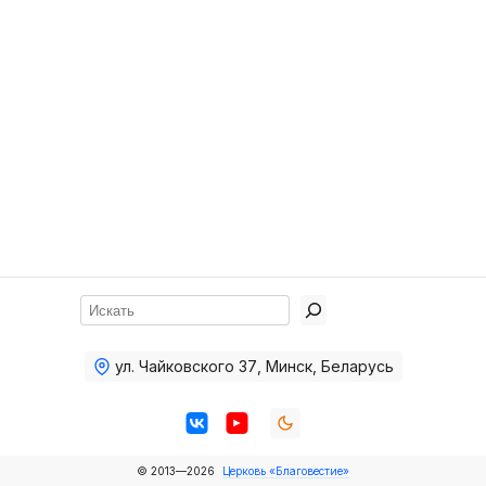
Хор
Прославление
Библия
Воскресная
школа
Фото Воскресной школы
Видео Воскресной школы
Фото
Поиск
Видео
ул. Чайковского 37
,
Минск, Беларусь
Архив
Пожертвования
© 2013—2026
Церковь «Благовестие»