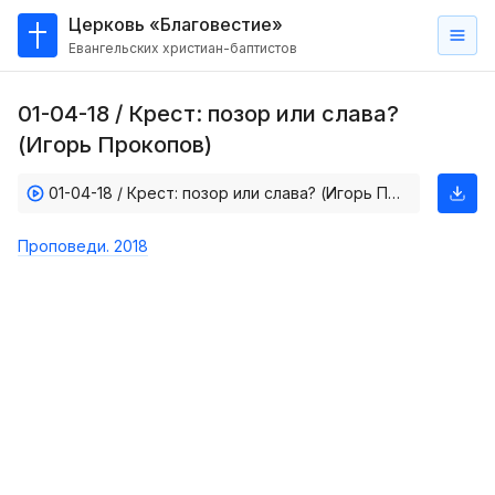
Церковь «Благовестие»
Евангельских христиан-баптистов
Главная
01-04-18 / Крест: позор или слава?
О
(Игорь Прокопов)
нас
01-04-18 / Крест: позор или слава? (Игорь Прокопов)
Кто такие баптисты?
Мы на карте
Проповеди. 2018
Проповеди
Пасторское наставление
Проповеди
Серии проповедей
Трансляции